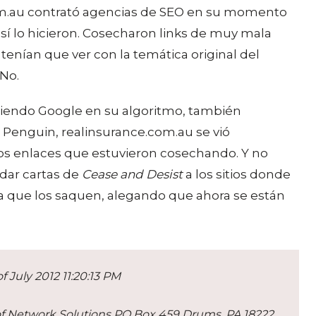
com.au contrató agencias de SEO en su momento
así lo hicieron. Cosecharon links de muy mala
 tenían que ver con la temática original del
 No.
iendo Google en su algoritmo, también
 Penguin, realinsurance.com.au se vió
 los enlaces que estuvieron cosechando. Y no
dar cartas de
Cease and Desist
a los sitios donde
ra que los saquen, alegando que ahora se están
July 2012 11:20:13 PM
Network Solutions PO Box 459 Drums, PA 18222