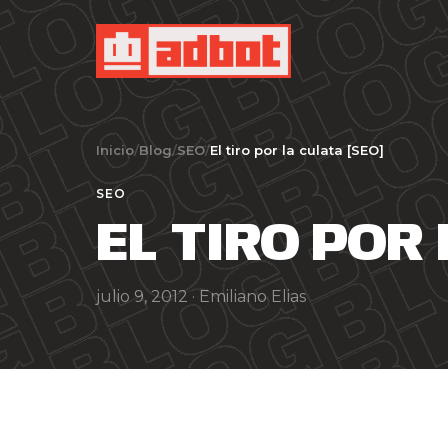
Inicio
/
Blog
/
SEO
/
El tiro por la culata [SEO]
SEO
EL TIRO POR
julio 9, 2012 ·
Emiliano Elias