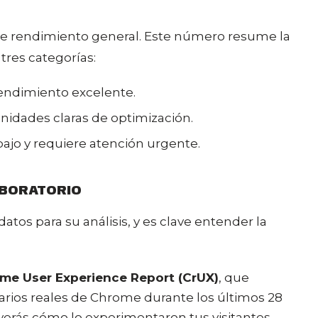
 de rendimiento general. Este número resume la
tres categorías:
rendimiento excelente.
unidades claras de optimización.
bajo y requiere atención urgente.
ABORATORIO
tos para su análisis, y es clave entender la
me User Experience Report (CrUX)
, que
rios reales de Chrome durante los últimos 28
co, verás cómo lo experimentaron tus visitantes