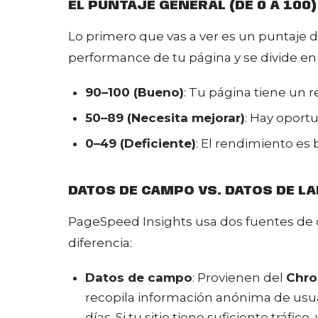
EL PUNTAJE GENERAL (DE 0 A 100)
Lo primero que vas a ver es un puntaje
performance de tu página y se divide en 
90–100 (Bueno)
: Tu página tiene un 
50–89 (Necesita mejorar)
: Hay oport
0–49 (Deficiente)
: El rendimiento es 
DATOS DE CAMPO VS. DATOS DE L
PageSpeed Insights usa dos fuentes de da
diferencia:
Datos de campo
: Provienen del
Chro
recopila información anónima de usua
días. Si tu sitio tiene suficiente tráfi