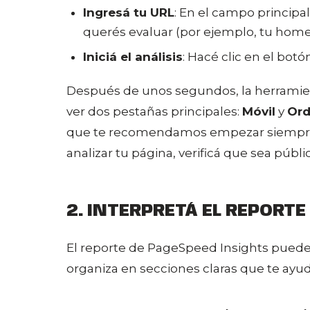
Ingresá tu URL
: En el campo principa
querés evaluar (por ejemplo, tu home,
Iniciá el análisis
: Hacé clic en el botón
Después de unos segundos, la herramien
ver dos pestañas principales:
Móvil
y
Ord
que te recomendamos empezar siempre p
analizar tu página, verificá que sea públi
2. INTERPRETÁ EL REPORT
El reporte de PageSpeed Insights puede 
organiza en secciones claras que te ayud