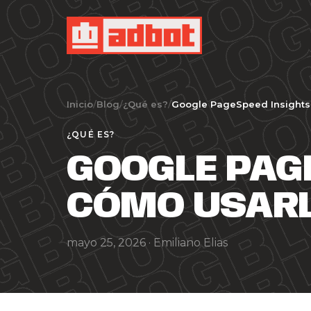
Inicio
/
Blog
/
¿Qué es?
/
Google PageSpeed Insights:
¿QUÉ ES?
GOOGLE PAGE
CÓMO USARL
mayo 25, 2026 ·
Emiliano Elias